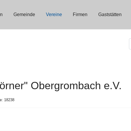
in
Gemeinde
Vereine
Firmen
Gaststätten
rner" Obergrombach e.V.
fe: 18238