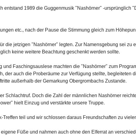
 entstand 1989 die Guggenmusik "Nashörner" -ursprünglich "Di
tzungen etc., nach der Pause die Stimmung gleich zum Höhepunk
für die jetzigen "Nashörner" legten. Zur Namensgebung sei zu 
lich keine weitere Beachtung geschenkt werden sollte.
ung und Faschingsauslese machten die "Nashörner" zum Program
 der auch die Proberäume zur Verfügung stellte, begleiteten d
ftritte außerhalb der Gemarkung Obergrombachs Zustande.
r Schlachtruf. Doch die Zahl der männlichen Nashörner reicht
wer" hielt Einzug und verstärkte unsere Truppe.
-Treffen teil und wir schlossen daraus Freundschaften zu vie
 auf eigene Füße und nahmen auch ohne den Elferrat an versc